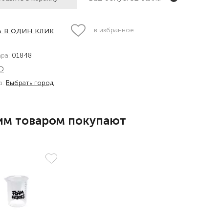
 в один клик
в избранное
ара:
01848
D
а:
Выбрать город
им товаром покупают