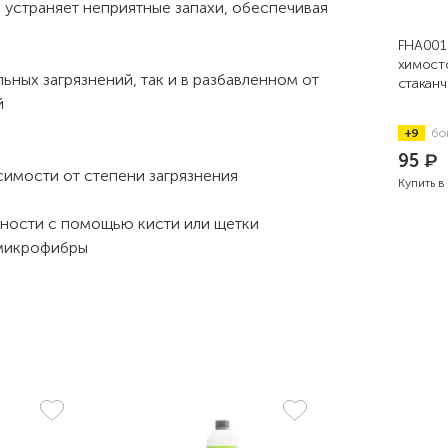
 устраняет неприятные запахи, обеспечивая
FHA001
химост
ьных загрязнений, так и в разбавленном от
стаканч
й
+9
бо
95
₽
симости от степени загрязнения
Купить в
хности с помощью кисти или щетки
 микрофибры