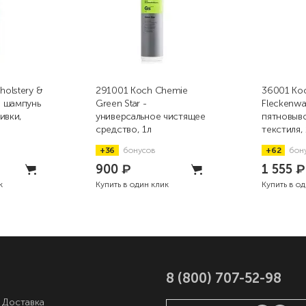
olstery &
291001 Koch Chemie
36001 Ko
o шампунь
Green Star -
Fleckenwa
ивки,
универсальное чистящее
пятновыво
средство, 1л
текстиля, 
+36
бонусов
+62
бон
900
₽
1 555
₽
к
Купить в один клик
Купить в о
8 (800) 707-52-98
 Доставка