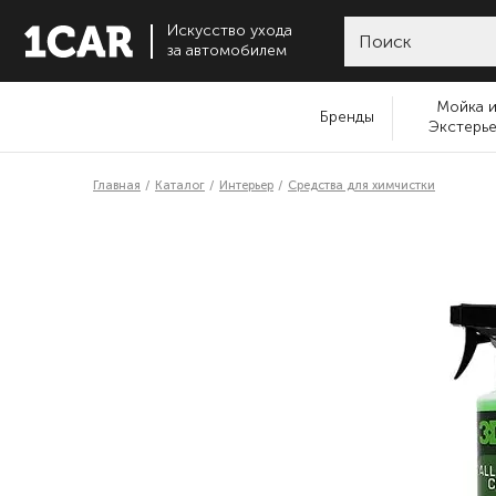
Искусство ухода
за автомобилем
Мойка 
Бренды
Экстерь
Главная
Каталог
Интерьер
Средства для химчистки