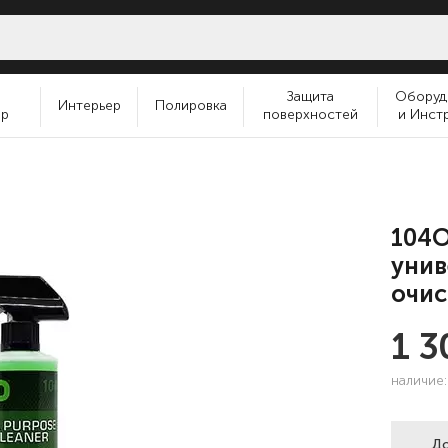
и
Защита
Оборуд
Интерьер
Полировка
ер
поверхностей
и Инст
104O
унив
очис
1 
наличие
До