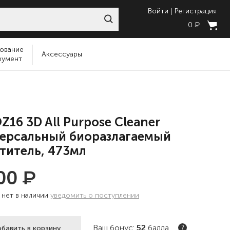
Войти
Регистрация
₽
0
ование
Аксессуары
румент
Z16 3D All Purpose Cleaner
ерсальный биоразлагаемый
титель, 473мл
₽
300
:
нет в наличии
уведомить о поступлении
Ваш бонус:
52
балла
бавить в корзину
?