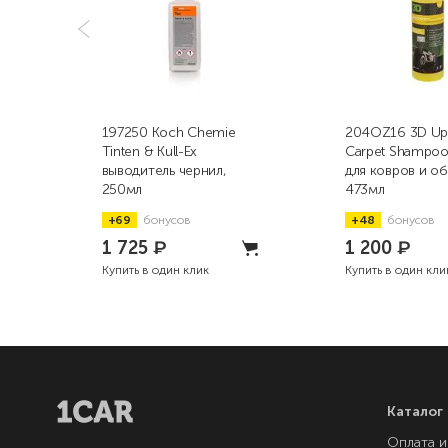
197250 Koch Chemie
204OZ16 3D Uph
Tinten & Kull-Ex
Carpet Shampo
выводитель чернил,
для ковров и об
250мл
473мл
+69
бонусов
+48
бонусов
1 725
₽
1 200
₽
Купить в один клик
Купить в один кли
Каталог
Оплата и