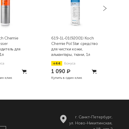
ch Chemie
619-1L-01(92001) Koch
860
sser
Chemie Pol Star средство
MEH
дитель для
для чистки кожи,
уни
1л
алькантары, ткани, 1л
сре
уса
+44
бонуса
+5
1 090
₽
1 
дин клик
Купить в один клик
Купи
г. Санкт-Петербург,
ул. Ново-Никитинская,