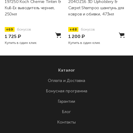
197250 Koch Chemie Tinten &
204OZ16 3D Upholstery &
Kull-Ex выводитель чернил,
Carpet Shampoo шампунь для
250мл
ковров и обивки, 473мл
+69
бонусов
+48
бонусов
1 725
₽
1 200
₽
Купить в один клик
Купить в один клик
Каталог
Оплата и Доставка
Бонусная программа
Гарантии
Блог
Контакты