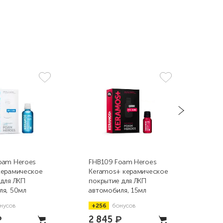
oam Heroes
FHB109 Foam Heroes
FHB
керамическое
Keramos+ керамическое
Ker
 для ЛКП
покрытие для ЛКП
пок
ля, 50мл
автомобиля, 15мл
авт
нусов
+256
бонусов
+4
₽
2 845
₽
4 