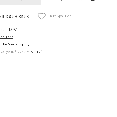
 в один клик
в избранное
ара:
01397
eguiar's
а:
Выбрать город
ратурный режим:
от +5°