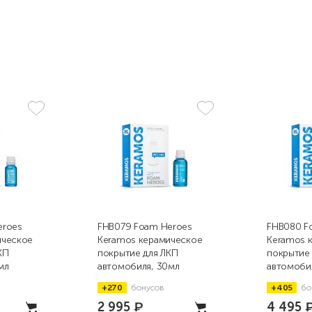
eroes
FHB079 Foam Heroes
FHB080 F
ическое
Keramos керамическое
Keramos 
КП
покрытие для ЛКП
покрытие
мл
автомобиля, 30мл
автомоби
+270
бонусов
+405
бо
2 995
₽
4 495