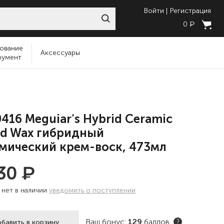
Войти
Регистрация
₽
0
ование
Аксессуары
румент
416 Meguiar's Hybrid Ceramic
id Wax гибридный
мический крем-воск, 473мл
₽
230
:
нет в наличии
уведомить о поступлении
Ваш бонус:
129
баллов
бавить в корзину
?