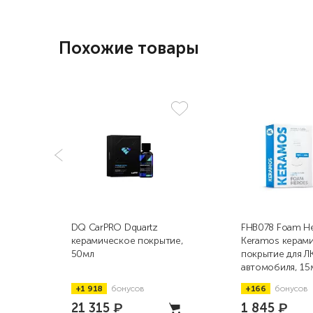
Похожие товары
DQ CarPRO Dquartz
FHB078 Foam H
керамическое покрытие,
Keramos керам
50мл
покрытие для Л
автомобиля, 15
+1 918
бонусов
+166
бонусов
21 315
₽
1 845
₽