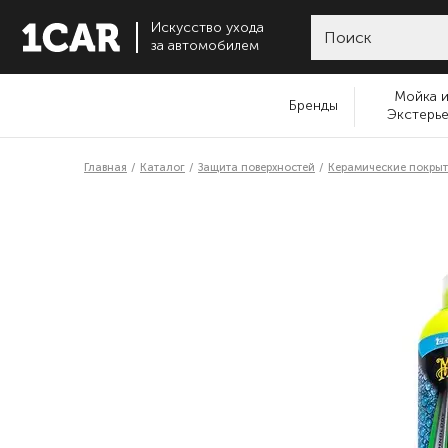
Искусство ухода
за автомобилем
Мойка 
Бренды
Экстерь
Главная
Каталог
Защита поверхностей
Керамические покрыт