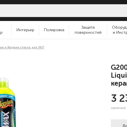
и
Защита
Оборуд
Интерьер
Полировка
ер
поверхностей
и Инст
ия и Жидкие стекла для ЛКП
G200
Liqu
кера
3 
наличие
До