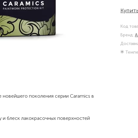
Купить
Код тов
Бренд:
A
Доставк
Темпе
е новейшего поколения серии Caramics в
 и блеск лакокрасочных поверхностей