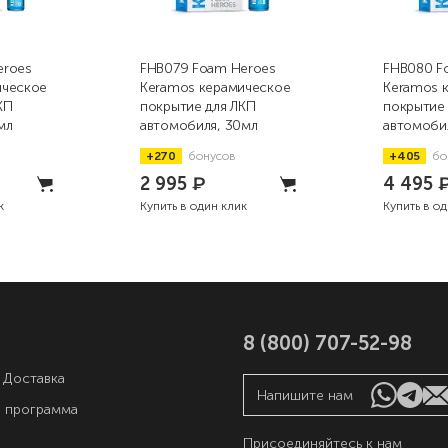
eroes
FHB079 Foam Heroes
FHB080 F
ическое
Keramos керамическое
Keramos 
КП
покрытие для ЛКП
покрытие
мл
автомобиля, 30мл
автомоби
+270
бонусов
+405
бо
2 995
₽
4 495
к
Купить в один клик
Купить в о
8 (800) 707-52-98
 Доставка
Напишите нам
я программа
Присоединяйтесь к нам