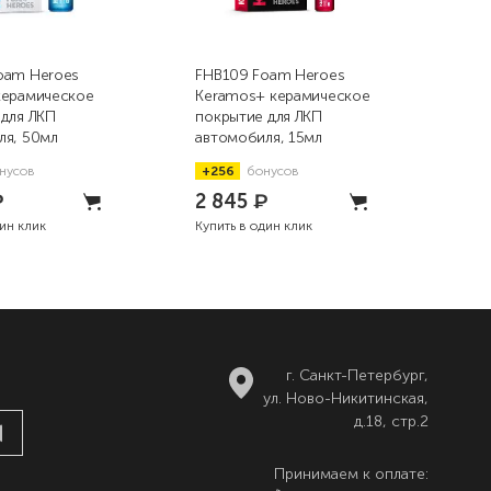
oam Heroes
FHB109 Foam Heroes
FHB
керамическое
Keramos+ керамическое
Ker
 для ЛКП
покрытие для ЛКП
пок
ля, 50мл
автомобиля, 15мл
авт
нусов
+256
бонусов
+4
₽
2 845
₽
4 
дин клик
Купить в один клик
Купи
г. Санкт-Петербург,
ул. Ново-Никитинская,
д.18, стр.2
Принимаем к оплате: