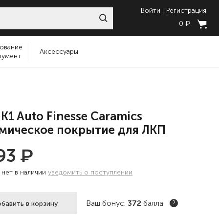
Войти
Регистрация
₽
0
ование
Аксессуары
румент
K1 Auto Finesse Caramics
мическое покрытие для ЛКП
₽
193
:
нет в наличии
уведомить о поступлении
Ваш бонус:
372
балла
бавить в корзину
?