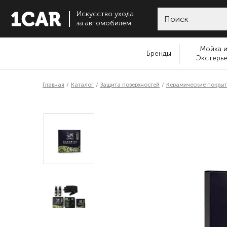
Искусство ухода
за автомобилем
Мойка 
Бренды
Экстерь
Главная
Каталог
Защита поверхностей
Керамические покрыт