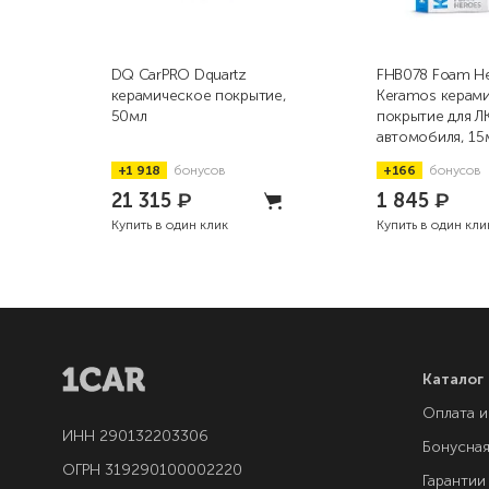
DQ CarPRO Dquartz
FHB078 Foam H
керамическое покрытие,
Keramos керам
50мл
покрытие для Л
автомобиля, 15
+1 918
бонусов
+166
бонусов
21 315
₽
1 845
₽
Купить в один клик
Купить в один кли
Каталог
Оплата и
ИНН 290132203306
Бонусна
ОГРН 319290100002220
Гарантии