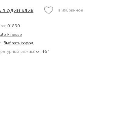
 в один клик
в избранное
ара:
01890
uto Finesse
а:
Выбрать город
ратурный режим:
от +5°