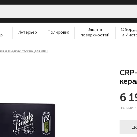
и
Защита
Оборуд
Интерьер
Полировка
ер
поверхностей
и Инст
ия и Жидкие стекла для ЛКП
CRP-
кера
6 
наличие
До