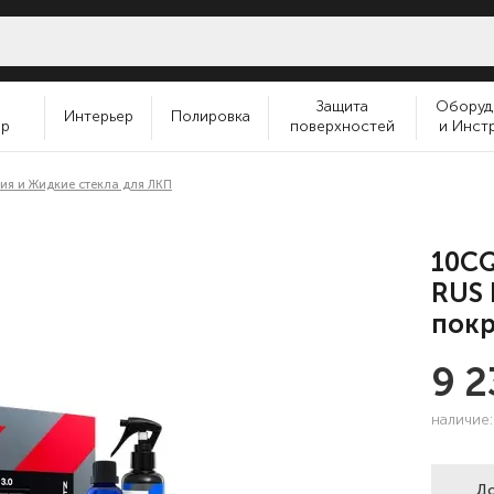
и
Защита
Оборуд
Интерьер
Полировка
ер
поверхностей
и Инст
ия и Жидкие стекла для ЛКП
10CQ
RUS 
покр
9 
наличие
До