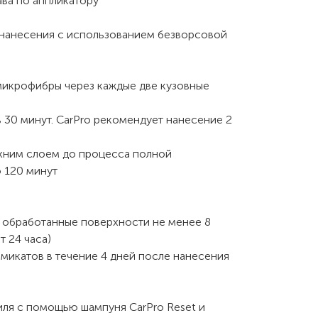
ава по аппликатору
 нанесения с использованием безворсовой
микрофибры через каждые две кузовные
 30 минут. CarPro рекомендует нанесение 2
рхним слоем до процесса полной
о 120 минут
а обработанные поверхности не менее 8
т 24 часа)
микатов в течение 4 дней после нанесения
иля с помощью шампуня CarPro Reset и