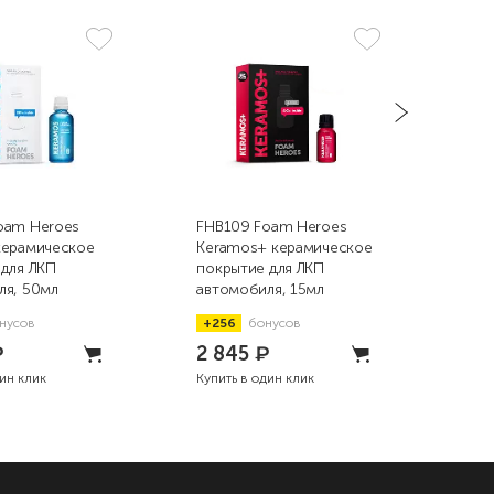
oam Heroes
FHB109 Foam Heroes
FHB
керамическое
Keramos+ керамическое
Ker
 для ЛКП
покрытие для ЛКП
пок
ля, 50мл
автомобиля, 15мл
авт
нусов
+256
бонусов
+4
₽
2 845
₽
4 
дин клик
Купить в один клик
Купи