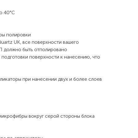
до 40°С
уры полировки
Quartz UK, все поверхности вашего
КП должно быть отполировано
 и подготовки поверхности к нанесению, что
икаторы при нанесении двух и более слоев
микрофибры вокруг серой стороны блока