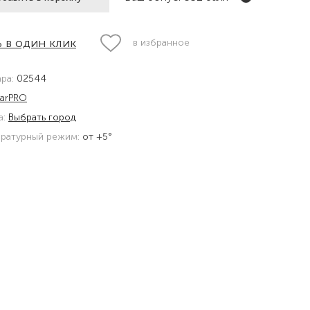
 в один клик
в избранное
ара:
02544
arPRO
а:
Выбрать город
ратурный режим:
от +5°