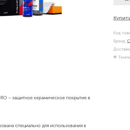
Купить
Код тов
Бренд:
C
Доставк
Темпе
rPRO – защитное керамическое покрытие в
рована специально для использования в