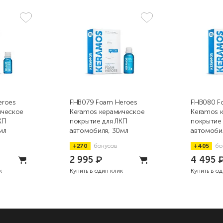
eroes
FHB079 Foam Heroes
FHB080 F
ическое
Keramos керамическое
Keramos 
КП
покрытие для ЛКП
покрытие
мл
автомобиля, 30мл
автомоби
+270
бонусов
+405
бо
2 995
₽
4 495
к
Купить в один клик
Купить в о