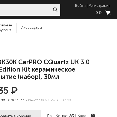
Войти
Регистрация
₽
0
ование
Аксессуары
румент
K30K CarPRO CQuartz UK 3.0
Edition Kit керамическое
ытие (набор), 30мл
₽
235
:
нет в наличии
уведомить о поступлении
Ваш бонус:
831
балл
бавить в корзину
?