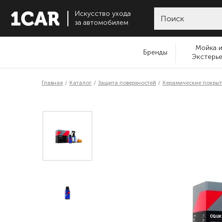
Искусство ухода
за автомобилем
Мойка 
Бренды
Экстерь
Главная
Каталог
Защита поверхностей
Керамические покрыт