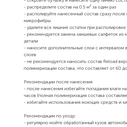
- откройте бутылку и нанесите одну линию сост
- распределите состав на 0.5 м² за один раз
- располируйте нанесенный состав сразу после
микрофибры
- удалите все лишние остатки при располировке
- рекомендуется замена замшевых салфеток из 
детали
- наносите дополнительные слои с интервалом в
слоев
- не рекомендуется наносить состав Reload ве
полимеризации состава, что составляет от 60 д
Рекомендации после нанесения:
- после нанесения избегайте попадания влаги н
часов (полная полимеризация состава составляе
- избегайте использования моющих средств и хи
Рекомендации по уходу:
- регулярно мойте обработанный кузов автомоб