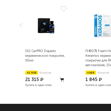
DQ CarPRO Dquartz
FHB078 Foam H
керамическое покрытие,
Keramos керам
50мл
покрытие для Л
автомобиля, 15
+1 918
бонусов
+166
бонусов
21 315
₽
1 845
₽
Купить в один клик
Купить в один кли