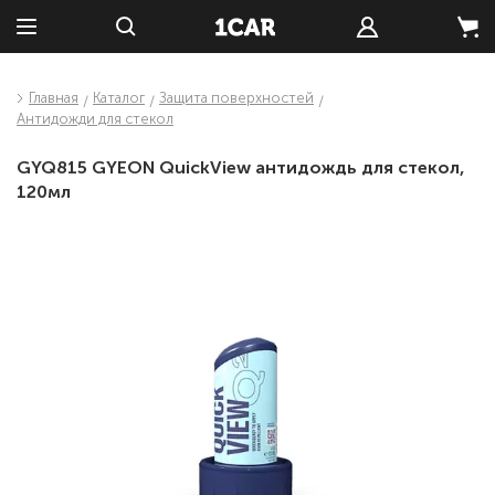
Главная
Каталог
Защита поверхностей
Антидожди для стекол
GYQ815 GYEON QuickView антидождь для стекол,
120мл