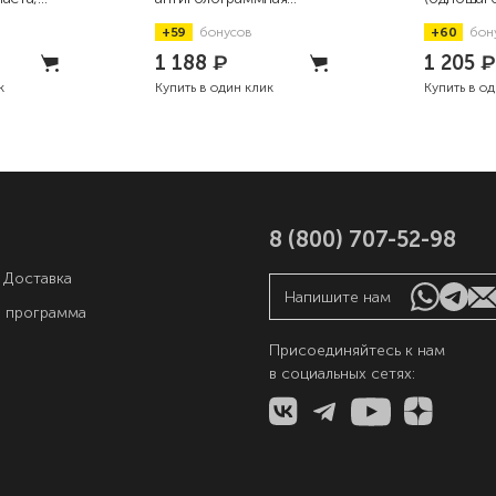
полировальная паста,
полировал
+59
бонусов
+60
бон
250мл
250мл
1 188
₽
1 205
к
Купить в один клик
Купить в о
8 (800) 707-52-98
 Доставка
Напишите нам
я программа
Присоединяйтесь к нам
в социальных сетях:
ы