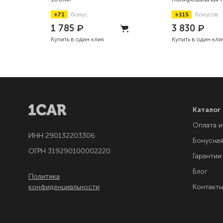
500г
+71
бонус
+115
бонусов
1 785
₽
3 830
₽
Купить в один клик
Купить в один кли
Каталог
Оплата и
ИНН 290132203306
Бонусна
ОГРН 319290100002220
Гарантии
Блог
Политика
конфиденциальности
Контакт