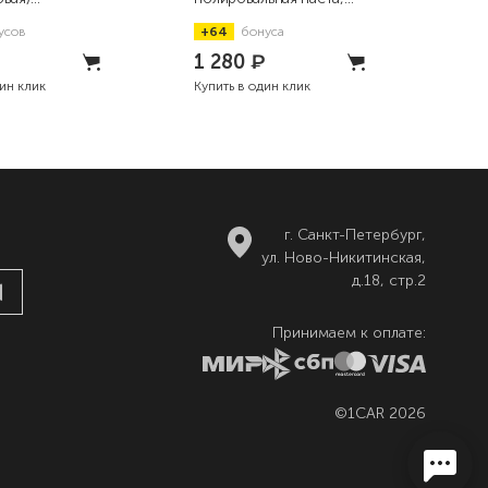
ьная паста,
250мл
усов
+64
бонуса
+7
₽
1 280
₽
1 
дин клик
Купить в один клик
Купи
г. Санкт-Петербург,
ул. Ново-Никитинская,
д.18, стр.2
Принимаем к оплате:
©1CAR 2026