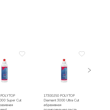
 POLYTOP
17300250 POLYTOP
176
000 Super Cut
Diamant 3000 Ultra Cut
Poli
разивная
абразивная
асс
вая)
полировальная паста,
250