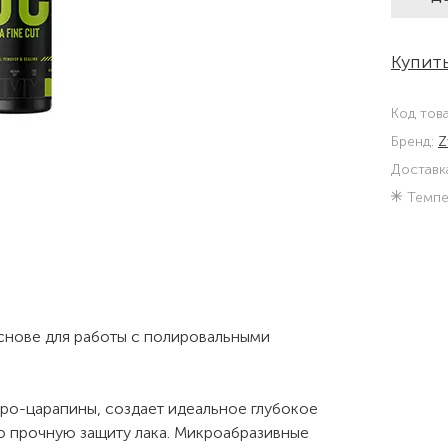
Купить
Код тов
Бренд:
Z
Доставк
Темпе
снове для работы с полировальными
кро-царапины, создает идеальное глубокое
о прочную защиту лака. Микроабразивные