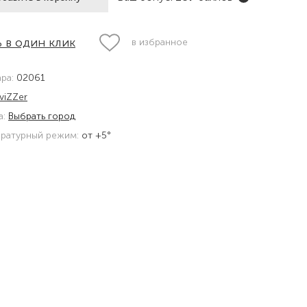
 в один клик
в избранное
ара:
02061
viZZer
а:
Выбрать город
ратурный режим:
от +5°