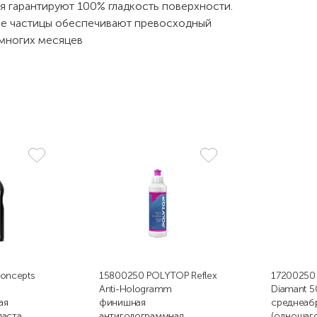
 гарантируют 100% гладкость поверхности.
ие частицы обеспечивают превосходный
 многих месяцев
Concepts
15800250 POLYTOP Reflex
17200250
Anti-Hologramm
Diamant 5
ая
финишная
среднеаб
аста,
антиголограммная
(одношаго