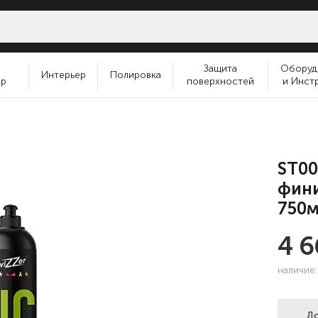
и
Защита
Оборуд
Интерьер
Полировка
ер
поверхностей
и Инст
ST00
фини
750
4 
наличие
До