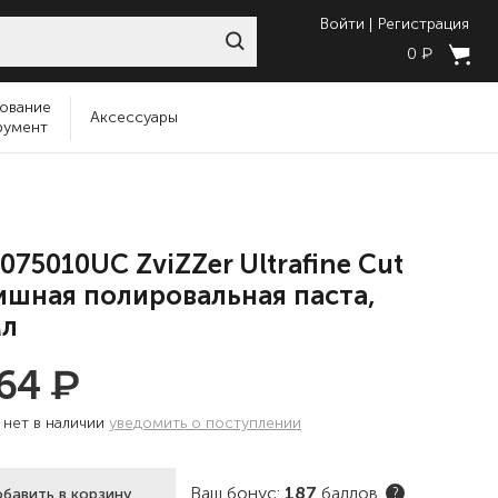
Войти
Регистрация
₽
0
ование
Аксессуары
румент
075010UC ZviZZer Ultrafine Cut
шная полировальная паста,
мл
₽
664
:
нет в наличии
уведомить о поступлении
Ваш бонус:
187
баллов
бавить в корзину
?