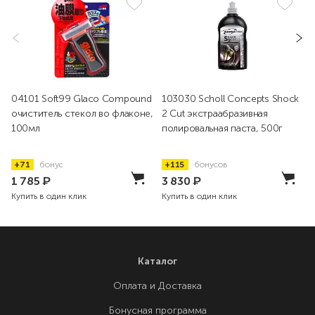
04101 Soft99 Glaco Compound
103030 Scholl Concepts Shock
очиститель стекол во флаконе,
2 Cut экстраабразивная
100мл
полировальная паста, 500г
+71
бонус
+115
бонусов
1 785
₽
3 830
₽
Купить в один клик
Купить в один клик
Каталог
Оплата и Доставка
Бонусная программа