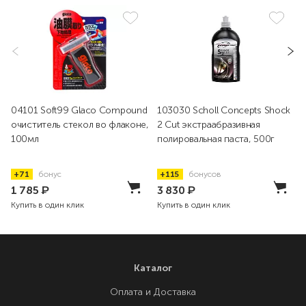
04101 Soft99 Glaco Compound
103030 Scholl Concepts Shock
очиститель стекол во флаконе,
2 Cut экстраабразивная
100мл
полировальная паста, 500г
+71
бонус
+115
бонусов
1 785
₽
3 830
₽
Купить в один клик
Купить в один клик
Каталог
Оплата и Доставка