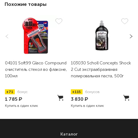
Похожие товары
04101 Soft99 Glaco Compound
103030 Scholl Concepts Shock
очиститель стекол во флаконе,
2 Cut экстраабразивная
100мл
полировальная паста, 500г
+71
бонус
+115
бонусов
1 785
₽
3 830
₽
Купить в один клик
Купить в один клик
Каталог