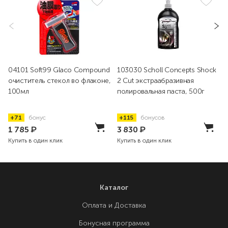
04101 Soft99 Glaco Compound
103030 Scholl Concepts Shock
очиститель стекол во флаконе,
2 Cut экстраабразивная
100мл
полировальная паста, 500г
+71
бонус
+115
бонусов
1 785
₽
3 830
₽
Купить в один клик
Купить в один клик
Каталог
Оплата и Доставка
Бонусная программа