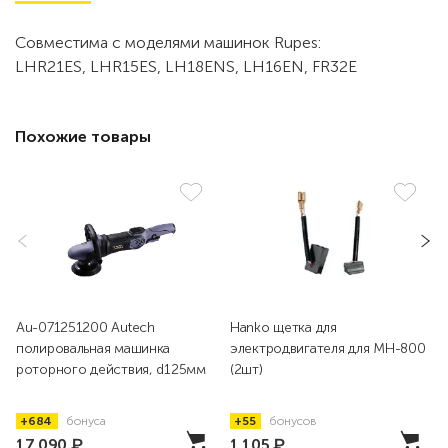
Совместима с моделями машинок Rupes:
LHR21ES, LHR15ES, LH18ENS, LH16EN, FR32E
Похожие товары
Au-071251200 Autech
Hanko щетка для
полировальная машинка
электродвигателя для MH-800
роторного действия, d125мм
(2шт)
+684
бонуса
+55
бонусов
17 090
₽
1 105
₽