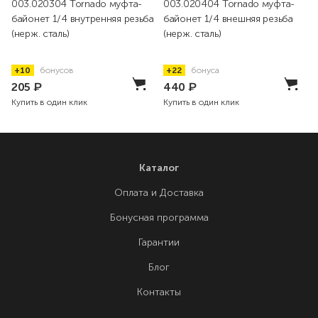
003.020304 Tornado муфта-
003.020404 Tornado муфта-
байонет 1/4 внутренняя резьба
байонет 1/4 внешняя резьба
(нерж. сталь)
(нерж. сталь)
+10
бонусов
+22
бонуса
205
₽
440
₽
Купить в один клик
Купить в один клик
Каталог
Оплата и Доставка
Бонусная программа
Гарантии
Блог
Контакты