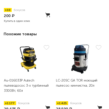
+10
бонусов
200
₽
Купить в один клик
Похожие товары
Au-016033P Autech
LC-20SC GA TOR моющий
пылеводосос 3-х турбинный
пылесос-химчистка, 20л
3300Вт, 60л
+1 177
бонусов
+1 425
бонусов
29 435
₽
28 500
₽