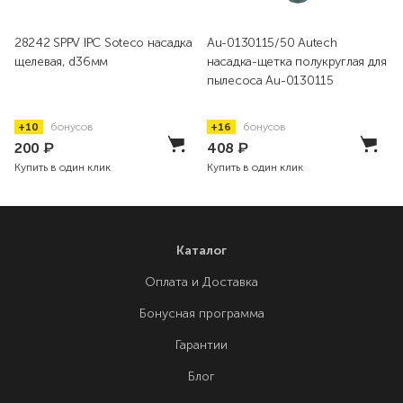
28242 SPPV IPC Soteco насадка
Au-0130115/50 Autech
щелевая, d36мм
насадка-щетка полукруглая для
пылесоса Au-0130115
+10
бонусов
+16
бонусов
200
₽
408
₽
Купить в один клик
Купить в один клик
Каталог
Оплата и Доставка
Бонусная программа
Гарантии
Блог