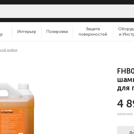
и
Защита
Оборуд
Интерьер
Полировка
ер
поверхностей
и Инст
тной мойки
FHB0
шамп
для 
4 
наличие
До