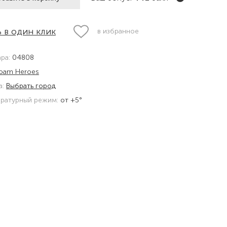
 в один клик
в избранное
ара:
04808
oam Heroes
а:
Выбрать город
ратурный режим:
от +5°