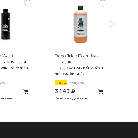
e-Wash
Dodo Juice iFoam Max
DT-0
 шампунь для
пена для
Saf
тельной мойки,
предварительной мойки
бес
автомобиля, 1л
авт
уса
+126
бонусов
+1
3 140
₽
2 
дин клик
Купить в один клик
Купи