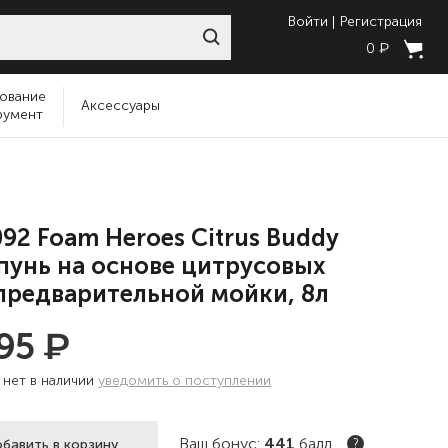
Войти
Регистрация
₽
0
ование
Аксессуары
румент
92 Foam Heroes Citrus Buddy
унь на основе цитрусовых
предварительной мойки, 8л
₽
895
:
нет в наличии
уведомить о поступлении
Ваш бонус:
441
балл
бавить в корзину
?