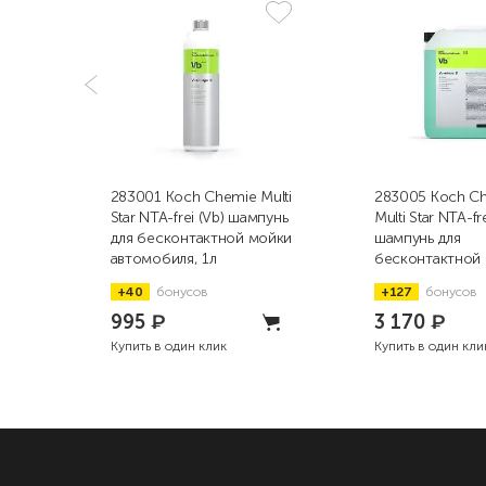
283001 Koch Chemie Multi
283005 Koch C
Star NTA-frei (Vb) шампунь
Multi Star NTA-fre
для бесконтактной мойки
шампунь для
автомобиля, 1л
бесконтактной
автомобиля, 5л
+40
бонусов
+127
бонусов
995
₽
3 170
₽
Купить в один клик
Купить в один кли