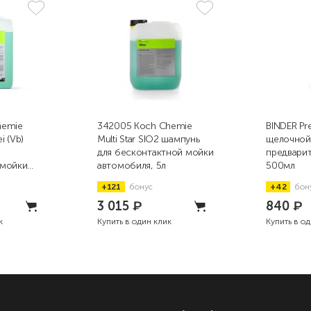
hemie
342005 Koch Chemie
BINDER Pr
i (Vb)
Multi Star SIO2 шампунь
щелочной
для бесконтактной мойки
предвари
 мойки
автомобиля, 5л
500мл
+121
бонус
+42
бон
3 015
₽
840
₽
к
Купить в один клик
Купить в о