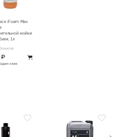
ice iFoam Max
я
рительной мойки
иля, 1л
бонусов
0
₽
 один клик