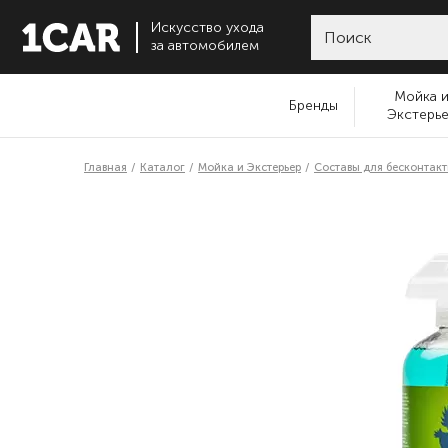
Искусство ухода
за автомобилем
Мойка 
Бренды
Экстерь
Главная
Каталог
Мойка и Экстерьер
Составы для бесконтак