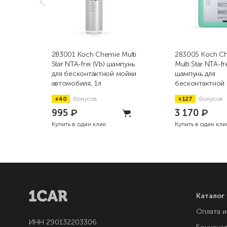
283001 Koch Chemie Multi
283005 Koch C
Star NTA-frei (Vb) шампунь
Multi Star NTA-fre
для бесконтактной мойки
шампунь для
автомобиля, 1л
бесконтактной
автомобиля, 5л
+40
бонусов
+127
бонусов
995
₽
3 170
₽
Купить в один клик
Купить в один кли
Каталог
Оплата и
ИНН 290132203306