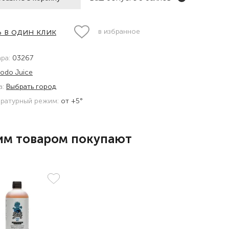
 в один клик
в избранное
ара:
03267
odo Juice
а:
Выбрать город
ратурный режим:
от +5°
им товаром покупают