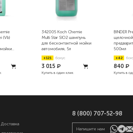
hemie
342005 Koch Chemie
BINDER Pr
i (Vb)
Multi Star SIO2 шампунь
щелочной
для бесконтактной мойки
предвари
 мойки
автомобиля, 5л
500мл
+121
бонус
+42
бон
3 015
₽
840
₽
к
Купить в один клик
Купить в о
8 (800) 707-52-98
 Доставка
Напишите нам