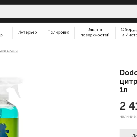
и
Защита
Оборуд
Интерьер
Полировка
ер
поверхностей
и Инст
тной мойки
Dodo
цитр
1л
2 
наличие
До