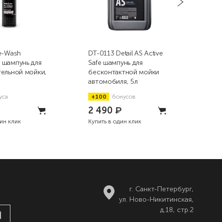
e-Wash
DT-0113 Detail AS Active
DT-0
 шампунь для
Safe шампунь для
Saf
тельной мойки,
бесконтактной мойки
бес
автомобиля, 5л
авт
уса
+100
бонусов
+2
2 490
₽
73
дин клик
Купить в один клик
Купи
г. Санкт-Петербург,
ул. Ново-Никитинская,
д.18, стр.2