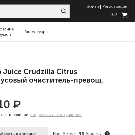
Войти
Регистрация
₽
0
ование
Аксессуары
румент
 Juice Crudzilla Citrus
усовый очиститель-превош,
₽
410
:
нет в наличии
уведомить о поступлении
Ваш бонус:
96
баллов
бавить в корзину
?