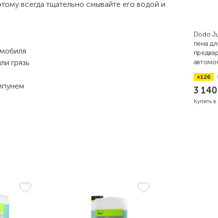
этому всегда тщательно смывайте его водой и
Dodo Ju
пена дл
омобиля
предва
ли грязь
автомоб
+126
мпунем
3 14
Купить в