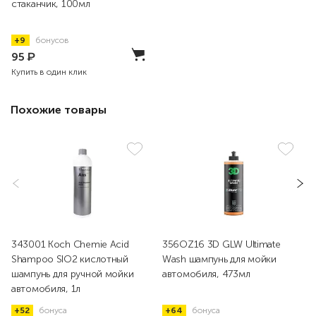
стаканчик, 100мл
+9
бонусов
95
₽
Купить в один клик
Похожие товары
343001 Koch Chemie Acid
356OZ16 3D GLW Ultimate
Shampoo SIO2 кислотный
Wash шампунь для мойки
шампунь для ручной мойки
автомобиля, 473мл
автомобиля, 1л
+52
бонуса
+64
бонуса