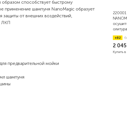
им образом способствует быстрому
ое применение шампуня NanoMagic образует
220001
я защиты от внешних воздействий,
NANOMA
а ЛКП
осушит
олитура
+82
б
2 04
Купить в
 для предварительной мойки
0мл шампуня
машины