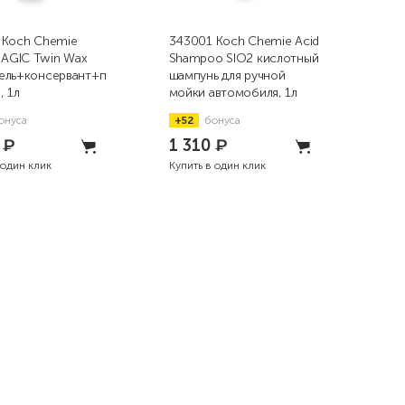
 Koch Chemie
343001 Koch Chemie Acid
999
GIC Twin Wax
Shampoo SIO2 кислотный
WA
ель+консервант+п
шампунь для ручной
пор
, 1л
мойки автомобиля, 1л
мой
онуса
+52
бонуса
+1
5
₽
1 310
₽
39
 один клик
Купить в один клик
Купи