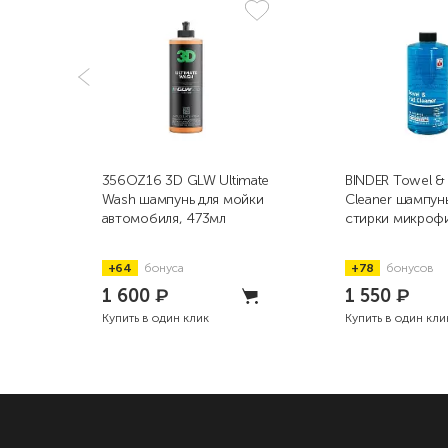
356OZ16 3D GLW Ultimate
BINDER Towel &
Wash шампунь для мойки
Cleaner шампунь
автомобиля, 473мл
стирки микрофи
+64
бонуса
+78
бонусов
1 600
₽
1 550
₽
Купить в один клик
Купить в один кли