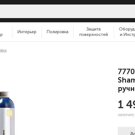
и
Защита
Оборуд
Интерьер
Полировка
ер
поверхностей
и Инст
ойки
7770
Sham
ручн
1 
наличие
До