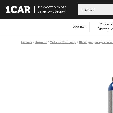
Искусство ухода
за автомобилем
Мойка 
Бренды
Экстерь
Главная
Каталог
Мойка и Экстерьер
Шампуни для ручной м