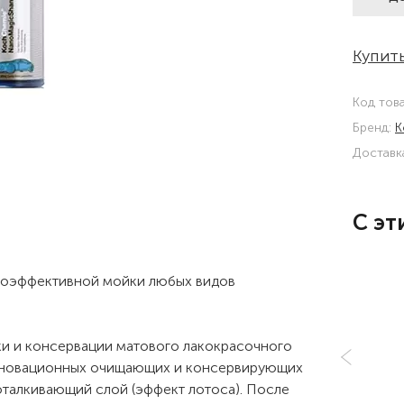
Купить
Код тов
Бренд:
K
Доставк
С эт
коэффективной мойки любых видов
ки и консервации матового лакокрасочного
инновационных очищающих и консервирующих
оталкивающий слой (эффект лотоса). После