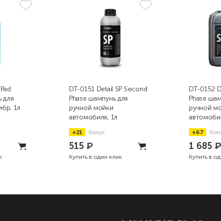
 Pad
DT-0151 Detail SP Second
DT-0152 D
 для
Phase шампунь для
Phase шам
бр, 1л
ручной мойки
ручной м
автомобиля, 1л
автомобил
+21
бонус
+67
бон
515
₽
1 685
к
Купить в один клик
Купить в о