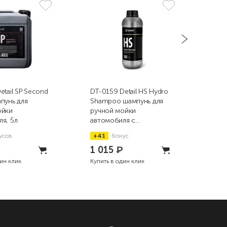
etail SP Second
DT-0159 Detail HS Hydro
DT-0
пунь для
Shampoo шампунь для
Sha
ойки
ручной мойки
шам
я, 5л
автомобиля с
мой
гидрофобным
усов
+41
бонус
+4
эффектом, 1л
₽
1 015
₽
1 
дин клик
Купить в один клик
Купи