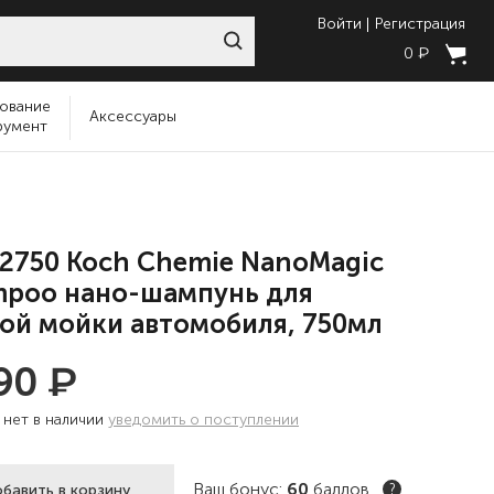
Войти
Регистрация
₽
0
ование
Аксессуары
румент
2750 Koch Chemie NanoMagic
poo нано-шампунь для
ой мойки автомобиля, 750мл
₽
490
:
нет в наличии
уведомить о поступлении
Ваш бонус:
60
баллов
бавить в корзину
?