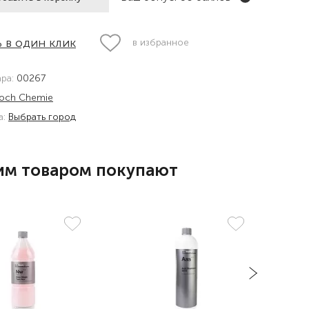
 в один клик
в избранное
ара:
00267
och Chemie
а:
Выбрать город
им товаром покупают