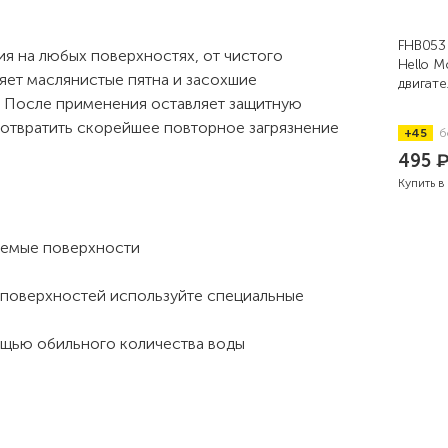
FHB053
я на любых поверхностях, от чистого
Hello M
ляет маслянистые пятна и засохшие
двигате
а. После применения оставляет защитную
дотвратить скорейшее повторное загрязнение
+45
б
495
Купить в
аемые поверхности
 поверхностей используйте специальные
мощью обильного количества воды