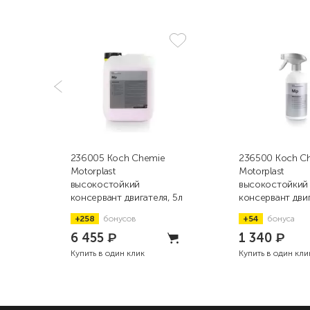
236005 Koch Chemie
236500 Koch C
Motorplast
Motorplast
высокостойкий
высокостойкий
консервант двигателя, 5л
консервант двиг
500мл
+258
бонусов
+54
бонуса
6 455
₽
1 340
₽
Купить в один клик
Купить в один кли