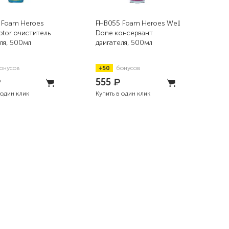
 Foam Heroes
FHB055 Foam Heroes Well
otor очиститель
Done консервант
ля, 500мл
двигателя, 500мл
онусов
+50
бонусов
₽
555
₽
 один клик
Купить в один клик