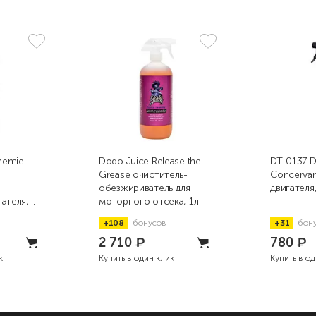
hemie
Dodo Juice Release the
DT-0137 D
Grease очиститель-
Concervan
обезжириватель для
двигателя
ателя,
моторного отсека, 1л
+108
бонусов
+31
бон
2 710
₽
780
₽
к
Купить в один клик
Купить в о