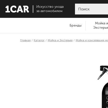
Искусство ухода
за автомобилем
Мойка 
Бренды
Экстерь
Главная
Каталог
Мойка и Экстерьер
Мойка и консервация м