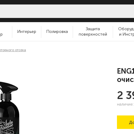
и
Защита
Оборуд
Интерьер
Полировка
ер
поверхностей
и Инст
оторного отсека
ENG1
очис
2 
наличие
До