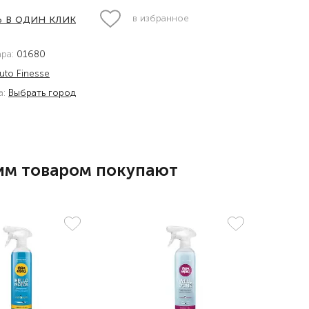
 в один клик
в избранное
ара:
01680
uto Finesse
а:
Выбрать город
им товаром покупают