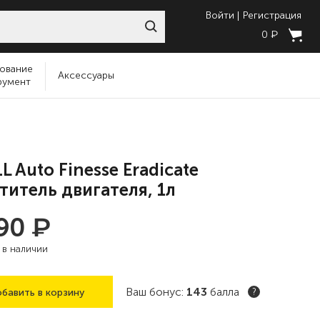
Войти
Регистрация
₽
0
ование
Аксессуары
румент
L Auto Finesse Eradicate
титель двигателя, 1л
₽
390
:
в наличии
Ваш бонус:
143
балла
бавить в корзину
?