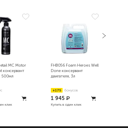
etail MC Motor
FHB056 Foam Heroes Well
FHB
t консервант
Done консервант
Hel
, 500мл
двигателя, 3л
двиг
ус
+175
бонусов
+2
1 945
₽
2 
дин клик
Купить в один клик
Купи