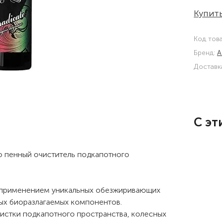
Купить
Код тов
Бренд:
A
Доставк
С эт
ию пенный очиститель подкапотного
с применением уникальных обезжиривающих
ых биоразлагаемых компонентов.
истки подкапотного пространства, колесных