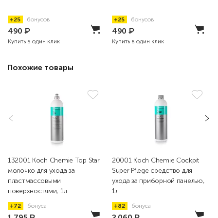
+25
бонусов
+25
бонусов
490
₽
490
₽
Купить в один клик
Купить в один клик
Похожие товары
132001 Koch Chemie Top Star
20001 Koch Chemie Cockpit
молочко для ухода за
Super Pflege средство для
пластмассовыми
ухода за приборной панелью,
поверхностями, 1л
1л
+72
бонуса
+82
бонуса
1 795
₽
2 060
₽