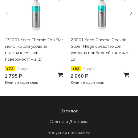
132001 Koch Chemie Top Star
20001 Koch Chemie Cockpit
молочко для ухода за
Super Pflege средство для
пластмассовыми
ухода за приборной панелью,
поверхностями, 1л
1л
+72
бонуса
+82
бонуса
1 795
₽
2 060
₽
Купить в один клик
Купить в один клик
Каталог
Оплата и Доставка
Бонусная программа