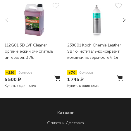
112G01 3D LVP Cleaner
238001 Koch Chemie Leather
органический очиститель
Star очиститель-консервант
интерьера, 3.78л
кожаных поверхностей, 1л
+220
бонусов
+70
бонусов
5 500
₽
1 745
₽
Купить в один клик
Купить в один клик
Каталог
Оплата и Доставка