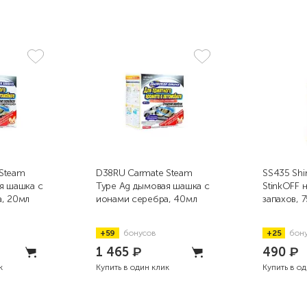
Steam
D38RU Carmate Steam
SS435 Shi
я шашка с
Type Ag дымовая шашка с
StinkOFF 
, 20мл
ионами серебра, 40мл
запахов, 
+59
бонусов
+25
бон
1 465
₽
490
₽
к
Купить в один клик
Купить в о