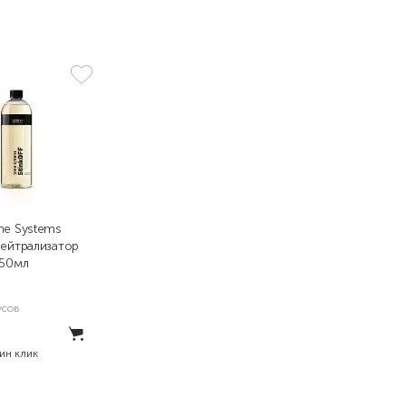
ne Systems
нейтрализатор
750мл
усов
дин клик