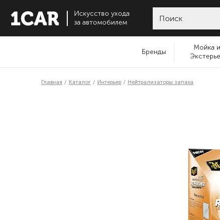
Искусство ухода
за автомобилем
Мойка 
Бренды
Экстерь
Главная
Каталог
Интерьер
Нейтрализаторы запаха