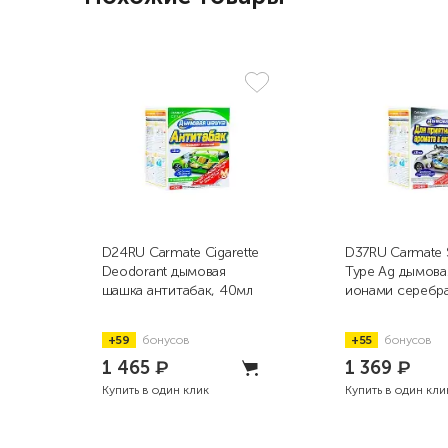
D24RU Carmate Cigarette
D37RU Carmate 
Deodorant дымовая
Type Ag дымова
шашка антитабак, 40мл
ионами серебра
+59
бонусов
+55
бонусов
1 465
₽
1 369
₽
Купить в один клик
Купить в один кли