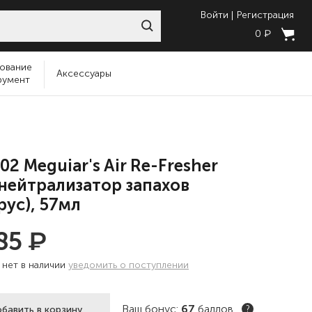
Войти
Регистрация
₽
0
ование
Аксессуары
румент
02 Meguiar's Air Re-Fresher
 нейтрализатор запахов
рус), 57мл
₽
685
:
нет в наличии
уведомить о поступлении
Ваш бонус:
67
баллов
бавить в корзину
?