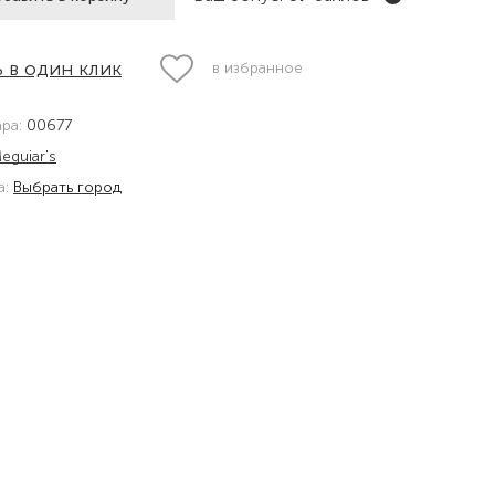
 в один клик
в избранное
ара:
00677
eguiar's
а:
Выбрать город