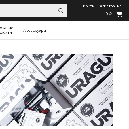
Войти
Регистрация
₽
0
ование
Аксессуары
румент