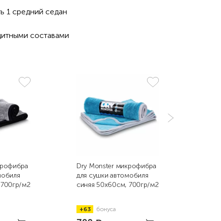
ь 1 средний седан
щитными составами
крофибра
Dry Monster микрофибра
мобиля
для сушки автомобиля
 700гр/м2
синяя 50х60см, 700гр/м2
+63
бонуса