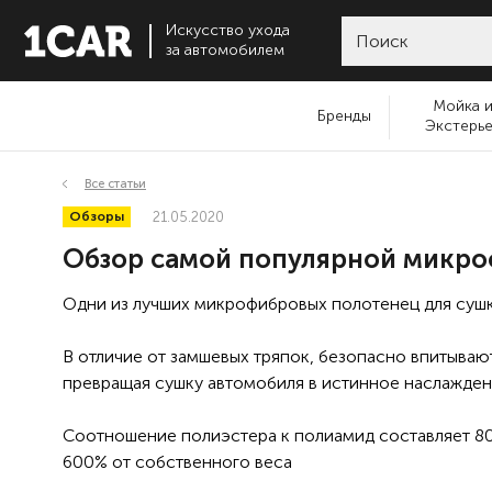
Искусство ухода
за автомобилем
Мойка 
Бренды
Экстерь
Все статьи
Обзоры
21.05.2020
Обзор самой популярной микро
Одни из лучших микрофибровых полотенец для суш
⠀
В отличие от замшевых тряпок, безопасно впитывают
превращая сушку автомобиля в истинное наслажде
⠀
Соотношение полиэстера к полиамид составляет 80/2
600% от собственного веса