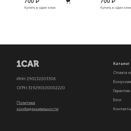
700
₽
700
₽
Купить в один клик
Купить в один кли
Каталог
Оплата и
ИНН 290132203306
Бонусна
ОГРН 319290100002220
Гарантии
Блог
Политика
конфиденциальности
Контакт