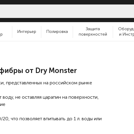
и
Защита
Оборуд
Интерьер
Полировка
ер
поверхностей
и Инст
фибры от Dry Monster
ки, представленных на российском рынке
 воду, не оставляя царапин на поверхности,
ние
0, что позволяет впитывать до 1 л. воды или