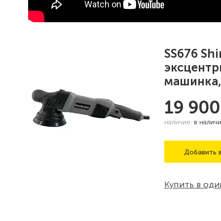
SS676 Shi
эксцентр
машинка,
19 90
наличие:
в налич
Добавить в
Купить в оди