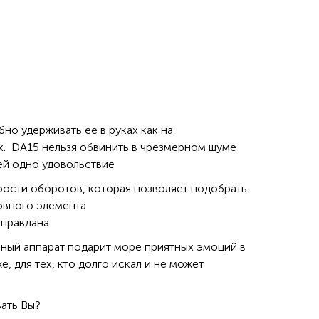
но удерживать ее в руках как на
ях. DA15 нельзя обвинить в чрезмерном шуме
 ей одно удовольствие
рости оборотов, которая позволяет подобрать
овного элемента
оправдана
ьный аппарат подарит море приятных эмоций в
, для тех, кто долго искал и не может
ать Вы?