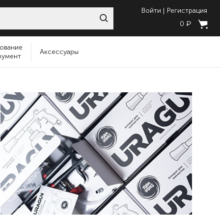
Войти
Регистрация
₽
0
ование
Аксессуары
румент