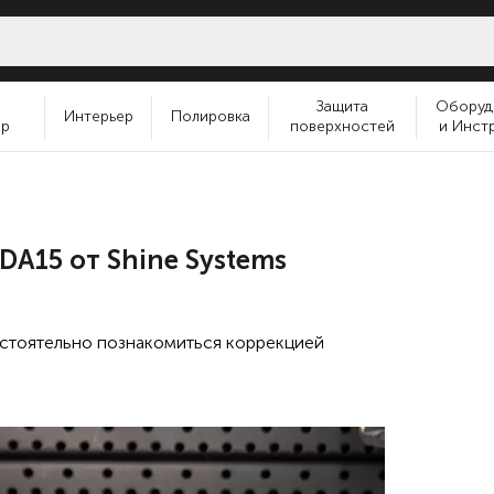
и
Защита
Оборуд
Интерьер
Полировка
ер
поверхностей
и Инст
A15 от Shine Systems
мостоятельно познакомиться коррекцией