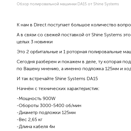
Обзор полировальной машинки DA15 от Shine Systems
К нам в Direct поступает большое количество вопро
А в связи со свежей поставкой от Shine Systems эт
целых 3 новинки
Это 2 орбитальные и 1 роторная полировальные ма
Сегодня разберем и покажем в деле, ту которая по
по Вашему мнению, а именно подложка 125мм и хо
И так встречайте Shine Systems DA15
Начнём с технических характеристик:
-Мощность 900W
-Обороты 3000-5400 об/мин
-Диаметр подложки 125мм
-Вес 2,65 кг
-Длина кабеля 4м