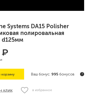
ne Systems DA15 Polisher
иковая полировальная
 d125мм
₽
0
ии
Ваш бонус:
995
бонусов
 корзину
?
н клик
в избранное