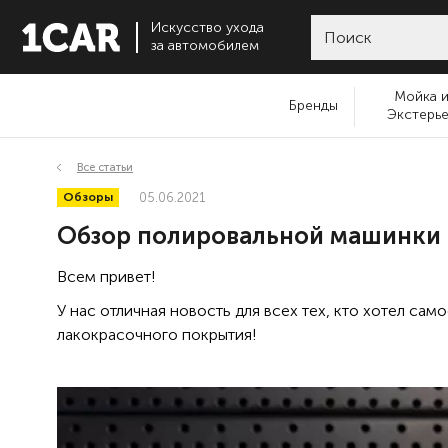
Искусство ухода
за автомобилем
Мойка 
Бренды
Экстерь
Все статьи
Обзоры
05.06.2021
Обзор полировальной машинки D
Всем привет!
У нас отличная новость для всех тех, кто хотел са
лакокрасочного покрытия!