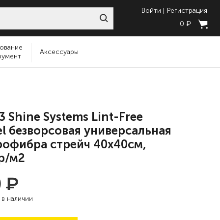
Войти
Регистрация
₽
0
ование
Аксессуары
румент
3 Shine Systems Lint-Free
l безворсовая универсальная
офибра стрейч 40x40см,
р/м2
₽
0
:
в наличии