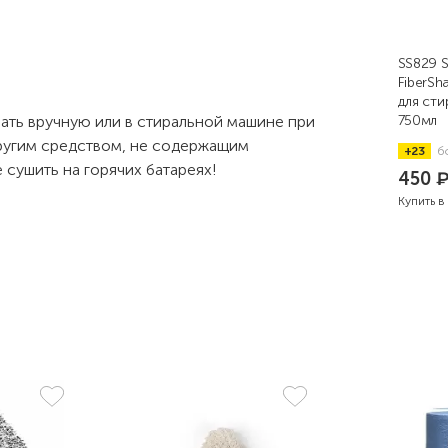
SS829 S
FiberS
для ст
ать вручную или в стиральной машине при
750мл
ругим средством, не содержащим
+23
б
 сушить на горячих батареях!
450
Купить в