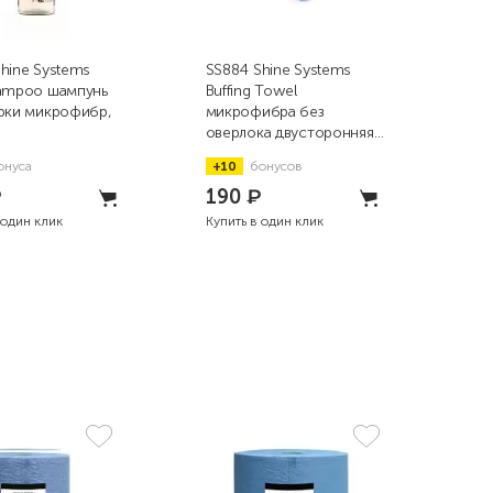
hine Systems
SS884 Shine Systems
SS9
hampoo шампунь
Buffing Towel
Plu
ирки микрофибр,
микрофибра без
мик
оверлока двусторонняя
фин
40x40см, 350гр/м2
40x
онуса
+10
бонусов
+1
₽
190
₽
2
 один клик
Купить в один клик
Купи