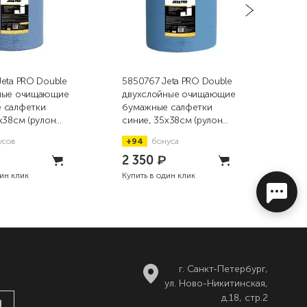
eta PRO Double
5850767 Jeta PRO Double
999
ные очищающие
двухслойные очищающие
WA
 салфетки
бумажные салфетки
пор
х38см (рулон
синие, 35х38см (рулон
мой
1000шт)
усов
+94
бонуса
+1
₽
2 350
₽
39
дин клик
Купить в один клик
Купи
г. Санкт-Петербург,
ул. Ново-Никитинская,
д.18, стр.2