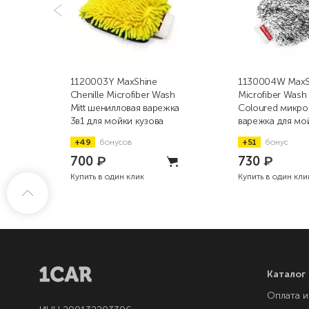
1120003Y MaxShine
1130004W MaxS
Chenille Microfiber Wash
Microfiber Wash 
Mitt шенилловая варежка
Coloured микр
3в1 для мойки кузова
варежка для мо
автомобиля
+49
бонусов
+51
бонус
700
₽
730
₽
Купить в один клик
Купить в один кли
Каталог
Оплата и