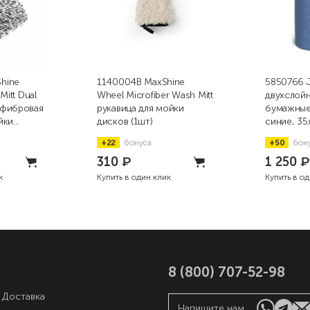
hine
1140004B MaxShine
5850766 J
Mitt Dual
Wheel Microfiber Wash Mitt
двухслой
офибровая
рукавица для мойки
бумажные
йки
дисков (1шт)
синие, 35
500шт)
+22
бонуса
+50
бон
310
₽
1 250
к
Купить в один клик
Купить в о
8 (800) 707-52-98
 Доставка
Напишите нам