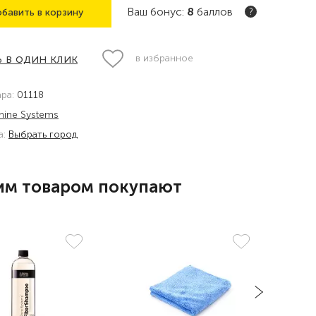
Ваш бонус:
8
баллов
бавить в корзину
?
 в один клик
в избранное
ара:
01118
hine Systems
а:
Выбрать город
им товаром покупают