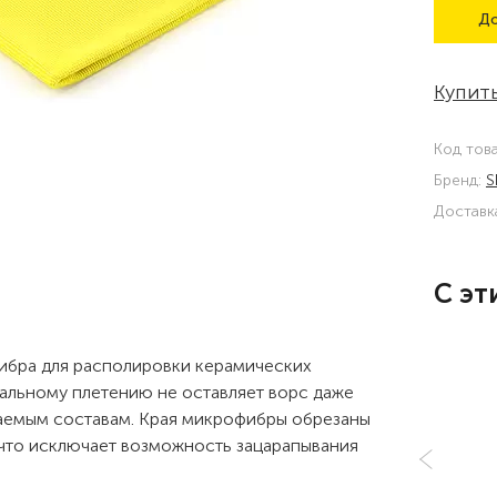
До
Купить
Код тов
Бренд:
S
Доставк
С эт
ибра для располировки керамических
иальному плетению не оставляет ворс даже
ваемым составам. Края микрофибры обрезаны
 что исключает возможность зацарапывания