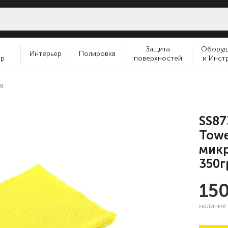
и
Защита
Оборуд
Интерьер
Полировка
ер
поверхностей
и Инст
ки
SS87
Towe
микр
350г
15
наличие