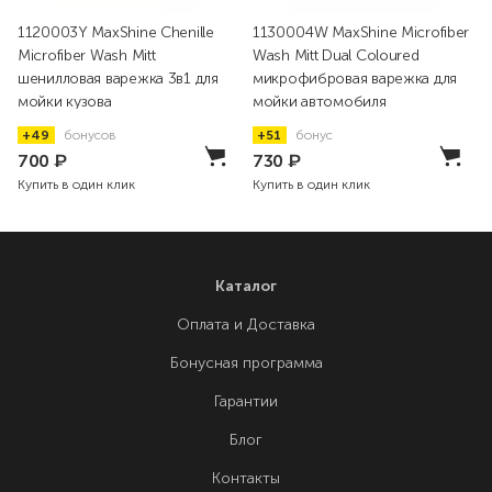
1120003Y MaxShine Chenille
1130004W MaxShine Microfiber
Microfiber Wash Mitt
Wash Mitt Dual Coloured
шенилловая варежка 3в1 для
микрофибровая варежка для
мойки кузова
мойки автомобиля
+49
бонусов
+51
бонус
700
₽
730
₽
Купить в один клик
Купить в один клик
Каталог
Оплата и Доставка
Бонусная программа
Гарантии
Блог
Контакты