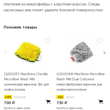
плетения из микрофибры с коротким ворсом. Следы
насекомых или помет удалите боковой поверхностью
Похожие товары
1120003Y MaxShine Chenille
1130004W MaxShine Microfiber
Microfiber Wash Mitt
Wash Mitt Dual Coloured
шенилловая варежка 3в1 для
микрофибровая варежка для
мойки кузова
мойки автомобиля
+49
бонусов
+51
бонус
700
₽
730
₽
Купить в один клик
Купить в один клик