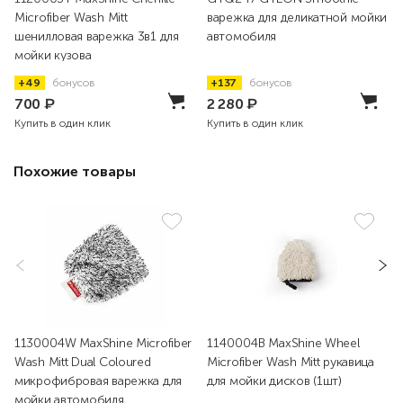
Microfiber Wash Mitt
варежка для деликатной мойки
шенилловая варежка 3в1 для
автомобиля
мойки кузова
+49
бонусов
+137
бонусов
700
₽
2 280
₽
Купить в один клик
Купить в один клик
Похожие товары
1130004W MaxShine Microfiber
1140004B MaxShine Wheel
Wash Mitt Dual Coloured
Microfiber Wash Mitt рукавица
микрофибровая варежка для
для мойки дисков (1шт)
мойки автомобиля