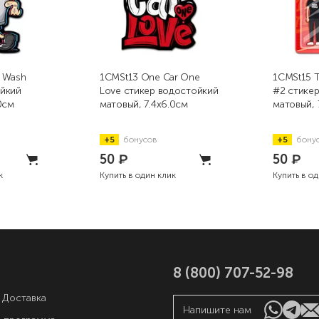
 Wash
1CMSt13 One Car One
1CMSt15 T
ойкий
Love стикер водостойкий
#2 стике
0см
матовый, 7.4x6.0см
матовый, 
+5
бонусов
+5
бону
50
₽
50
₽
к
Купить в один клик
Купить в о
8 (800) 707-52-98
 Доставка
Напишите нам