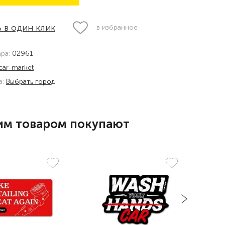
 в один клик
в избранное
ара:
02961
car-market
а:
Выбрать город
им товаром покупают