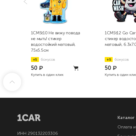
1CMSt10 Не вижу повода
1CMSt12 Go Car
не мыть! стикер
стикер водост
водостойкий матовый,
матовый, 6.3x7.
7.5x5.5см
+5
бонусов
+5
бонусов
50
₽
50
₽
Купить в один клик
Купить в один кли
Каталог
Оплата и
ИНН 290132203306