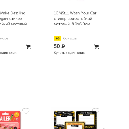
Make Detailing
1CMSt11 Wash Your Car
1CM
Again стикер
стикер водостойкий
#1 
ойкий матовый,
матовый, 8.0x6.0см
мат
м
нусов
+5
бонусов
+5
50
₽
5
 один клик
Купить в один клик
Купи