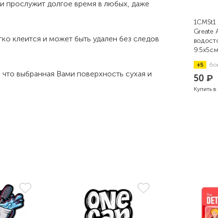
и прослужит долгое время в любых, даже
1CMSt1 
Greate 
ко клеится и может быть удален без следов
водост
9.5x5с
+5
бо
, что выбранная Вами поверхность сухая и
50
₽
Купить в