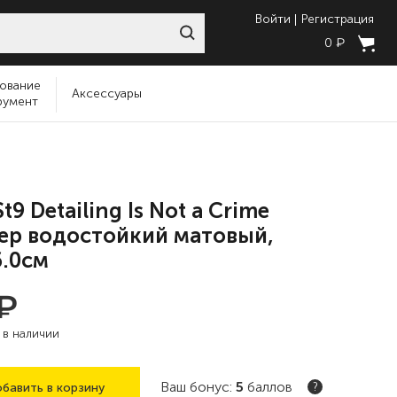
Войти
Регистрация
₽
0
ование
Аксессуары
румент
t9 Detailing Is Not a Crime
ер водостойкий матовый,
6.0см
₽
:
в наличии
Ваш бонус:
5
баллов
бавить в корзину
?