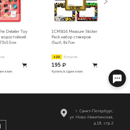
he Detailer Toy
1CMSt16 Measure Sticker
1CM
р водостойкий
Pack набор стикеров
Deta
7.3x5.5см
(5шт), 8х7см
вод
8.4
сов
+20
бонусов
+5
195
₽
50
дин клик
Купить в один клик
Купи
г. Санкт-Петербург,
ул. Ново-Никитинская,
д.18, стр.2