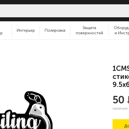
и
Защита
Оборуд
Интерьер
Полировка
ер
поверхностей
и Инст
1CMS
стик
9.5x
50
наличие
До